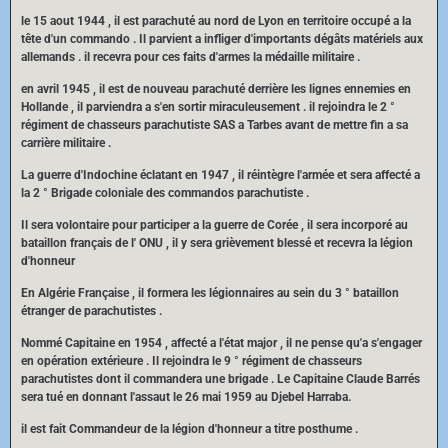
le 15 aout 1944 , il est parachuté au nord de Lyon en territoire occupé a la
tête d'un commando . Il parvient a infliger d'importants dégâts matériels aux
allemands . il recevra pour ces faits d'armes la médaille militaire .
en avril 1945 , il est de nouveau parachuté derrière les lignes ennemies en
Hollande , il parviendra a s'en sortir miraculeusement . il rejoindra le 2 °
régiment de chasseurs parachutiste SAS a Tarbes avant de mettre fin a sa
carrière militaire .
La guerre d'Indochine éclatant en 1947 , il réintègre l'armée et sera affecté a
la 2 ° Brigade coloniale des commandos parachutiste .
Il sera volontaire pour participer a la guerre de Corée , il sera incorporé au
bataillon français de l' ONU , il y sera grièvement blessé et recevra la légion
d'honneur
En Algérie Française , il formera les légionnaires au sein du 3 ° bataillon
étranger de parachutistes .
Nommé Capitaine en 1954 , affecté a l'état major , il ne pense qu'a s'engager
en opération extérieure . Il rejoindra le 9 ° régiment de chasseurs
parachutistes dont il commandera une brigade . Le Capitaine Claude Barrés
sera tué en donnant l'assaut le 26 mai 1959 au Djebel Harraba.
il est fait Commandeur de la légion d'honneur a titre posthume .