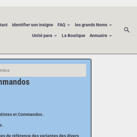
tact
identifier son insigne
FAQ
les grands Noms
Unité para
La Boutique
Annuaire
andos
ommandos
hutistes et Commandos .
s .
es de référence des variantes des divers