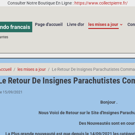
Consulter Notre Boutique En Ligne :
https://www.collectpierre.fr/
Page d'accueil
Livre d'or
les mises a jour
Con
ndo francais
antes
Accueil
les mises a jour
Le Retour De Insignes Parachutistes Comm
Le Retour De Insignes Parachutistes C
Le 15/09/2021
Bonjour .
Nous Voici de Retour sur le Site d'Insignes Parac
Des Nouveautés sont en cour
La Plus grande nouveauté est que depuis le 14/09/2021 les catégori