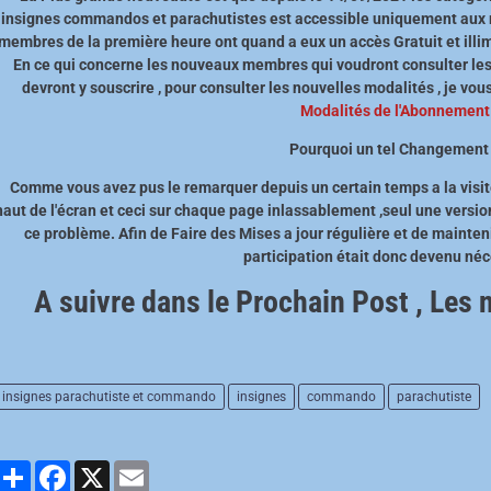
insignes commandos et parachutistes est accessible uniquement aux
membres de la première heure ont quand a eux un accès Gratuit et illimité
En ce qui concerne les nouveaux membres qui voudront consulter les
devront y souscrire , pour consulter les nouvelles modalités , je vou
Modalités de l'Abonnemen
Pourquoi un tel Changement
Comme vous avez pus le remarquer depuis un certain temps a la visit
haut de l'écran et ceci sur chaque page inlassablement ,seul une versio
ce problème. Afin de Faire des Mises a jour régulière et de mainteni
participation était donc devenu né
A suivre dans le Prochain Post , Les 
insignes parachutiste et commando
insignes
commando
parachutiste
Partager
Facebook
X
Email