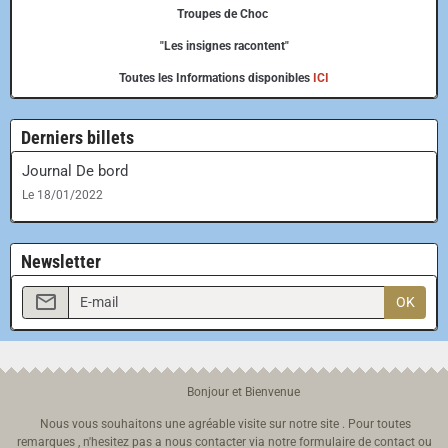
Troupes de Choc
"Les insignes racontent"
Toutes les Informations disponibles
ICI
Derniers billets
Journal De bord
Le 18/01/2022
Newsletter
OK
Bonjour et Bienvenue
Nous vous souhaitons une agréable visite sur notre site . Pour toutes
remarques , n'hesitez pas a nous contacter via notre formulaire de contact ou