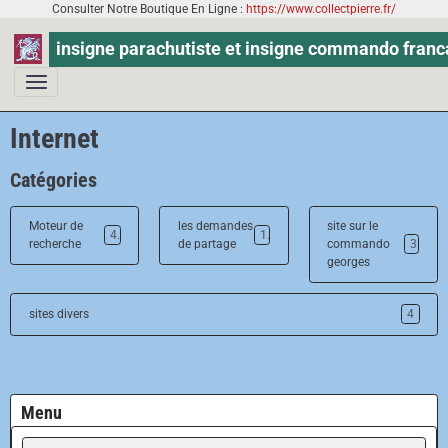
Consulter Notre Boutique En Ligne :
https://www.collectpierre.fr/
insigne parachutiste et insigne commando franc
Internet
Catégories
Moteur de
les demandes
site sur le
4
1
recherche
de partage
commando
3
georges
sites divers
4
Menu