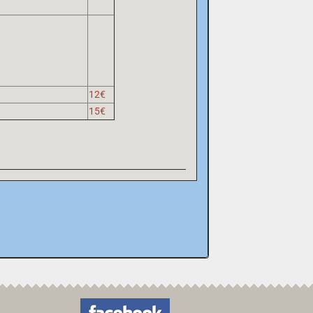
12€
15€