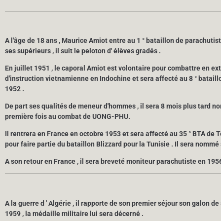
A l'âge de 18 ans , Maurice Amiot entre au 1 ° bataillon de parachutis
ses supérieurs , il suit le peloton d' élèves gradés .
En juillet 1951 , le caporal Amiot est volontaire pour combattre en extr
d'instruction vietnamienne en Indochine et sera affecté au 8 ° batail
1952 .
De part ses qualités de meneur d'hommes , il sera 8 mois plus tard n
première fois au combat de UONG-PHU.
Il rentrera en France en octobre 1953 et sera affecté au 35 ° BTA de To
pour faire partie du bataillon Blizzard pour la Tunisie . Il sera nom
A son retour en France , il sera breveté moniteur parachutiste en 1956
A la guerre d ' Algérie , il rapporte de son premier séjour son galon de 
1959 , la médaille militaire lui sera décerné .