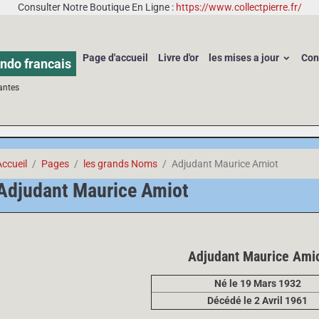
Consulter Notre Boutique En Ligne :
https://www.collectpierre.fr/
Page d'accueil
Livre d'or
les mises a jour
Con
ndo francais
antes
Accueil
Pages
les grands Noms
Adjudant Maurice Amiot
Adjudant Maurice Amiot
Adjudant Maurice Ami
Né le 19 Mars 1932
Décédé le 2 Avril 1961