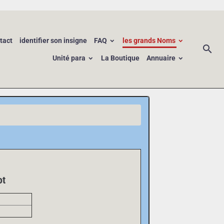
tact
identifier son insigne
FAQ
les grands Noms
Unité para
La Boutique
Annuaire
ot