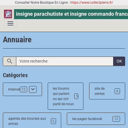
Consulter Notre Boutique En Ligne :
https://www.collectpierre.fr/
insigne parachutiste et insigne commando franc
Annuaire
OK
Catégories
les forums
site de
Internet
12
6
qui parlent
ventes
5
ou qui ont
parlé de nous
agenda des bourses aux
les pages facebook
12
2
armes